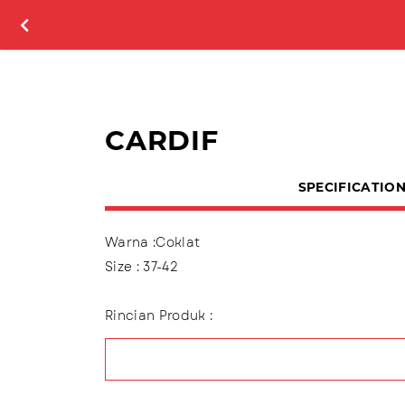
CARDIF
SPECIFICATIO
Warna :Coklat
Size : 37-42
Rincian Produk :
Menggunakan bahan Synthetic Leather , me
Outsole :TPR